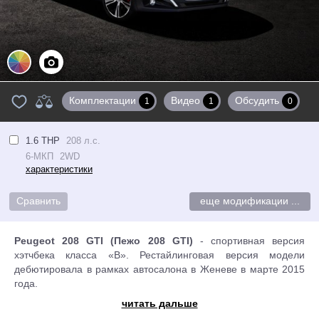
Цвета
Фото
Комплектации
Видео
Обсудить
1
1
0
1.6 THP
208 л.с.
6-МКП
2WD
характеристики
еще модификации ...
Peugeot 208 GTI (Пежо 208 GTI)
- спортивная версия
хэтчбека класса «В». Рестайлинговая версия модели
дебютировала в рамках автосалона в Женеве в марте 2015
года.
Откровенно говоря, 208 GTI сам по себе выглядит настолько
читать дальше
привлекательно и агрессивно, что, кажется, сделать его