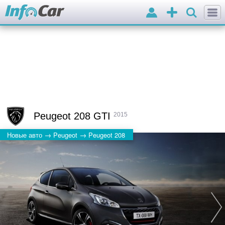
Войти
Добавить
объявление
Peugeot 208 GTI
2015
→
→
Новые авто
Peugeot
Peugeot 208