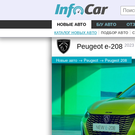
НОВЫЕ АВТО
Б/У АВТО
ОТ
|
|
КАТАЛОГ НОВЫХ АВТО
ПОДБОР АВТО
С
Peugeot e-208
2023
→
→
Новые авто
Peugeot
Peugeot 208