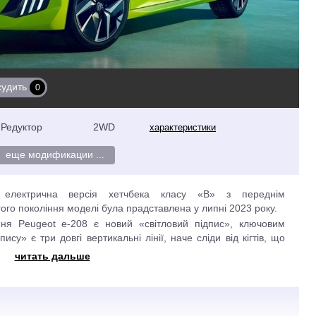
судить
0
Редуктор
2WD
характеристики
еще модификации ...
лектрична версія хетчбека класу «В» з переднім
ого покоління моделі була прадставлена у липні 2023 року.
ня Peugeot e-208 є новий «світловий підпис», ключовим
у» є три довгі вертикальні лінії, наче сліди від кігтів, що
ставках переднього бамперу. Вони додають автомобілю
читать дальше
 візуально ширшим і міцнішим. Кожна деталь, починаючи від
ки радіатора підкреслює сучасність моделі. Замінена решітка
ва, що робить її нерозривною частиною автомобіля і надає