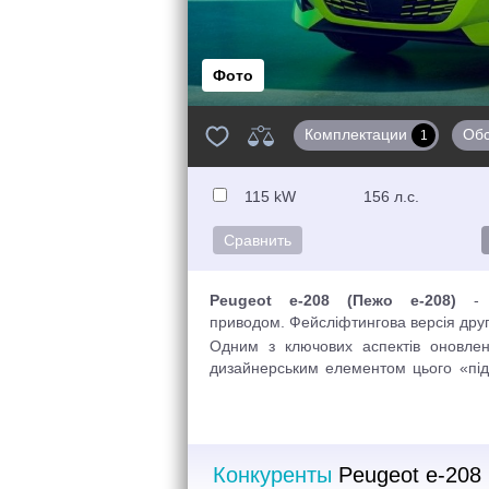
Фото
Комплектации
Об
1
115 kW
156 л.с.
Peugeot e-208 (Пежо е-208)
- е
приводом. Фейсліфтингова версія друг
Одним з ключових аспектів оновлен
дизайнерським елементом цього «підпис
розташовані в чорних глянцевих в
спортивного вигляду та роблять його
нового логотипу Бренду в центрі решіт
радіатора оформлена в кольорі кузо
Конкуренты
Peugeot e-208
йому міцності та естетичного вигляду.