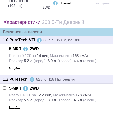
1.5 BlueHDi
Diesel
нет цены
(102 л.с)
2WD
Характеристики
208 5-Ти Дверный
Бензиновые версии
1.0 PureTech VTi
68 л.с, 95 Нм, бензин
5-МКП
2WD
Разгон 0-100 за
14 сек
,
Максималка
163 км/ч
Расход:
5.2 л
(город),
3.9 л
(трасса),
4.4 л
(смеш.)
еще...
1.2 PureTech
82 л.с, 118 Нм, бензин
5-МКП
2WD
Разгон 0-100 за
12.2 сек
,
Максималка
178 км/ч
Расход:
5.5 л
(город),
3.9 л
(трасса),
4.5 л
(смеш.)
еще...