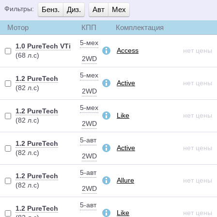
Фильтры:
Бенз.
Диз.
Авт
Мех
Мотор
КПП
Комплектация
5-мех
1.0 PureTech VTi
Access
нет цены
(68 л.с)
2WD
5-мех
1.2 PureTech
Active
нет цены
(82 л.с)
2WD
5-мех
1.2 PureTech
Like
нет цены
(82 л.с)
2WD
5-авт
1.2 PureTech
Active
нет цены
(82 л.с)
2WD
5-авт
1.2 PureTech
Allure
нет цены
(82 л.с)
2WD
5-авт
1.2 PureTech
Like
нет цены