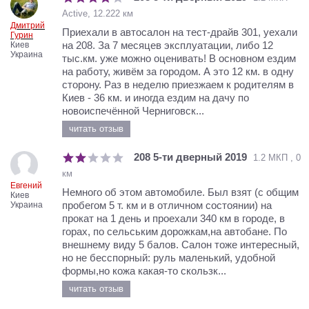
Active, 12.222 км
Дмитрий
Приехали в автосалон на тест-драйв 301, уехали
Гурин
на 208. За 7 месяцев эксплуатации, либо 12
Киев
Украина
тыс.км. уже можно оценивать! В основном ездим
на работу, живём за городом. А это 12 км. в одну
сторону. Раз в неделю приезжаем к родителям в
Киев - 36 км. и иногда ездим на дачу по
новоиспечённой Черниговск...
читать отзыв
208 5-ти дверный 2019
1.2 МКП , 0
км
Евгений
Немного об этом автомобиле. Был взят (с общим
Киев
пробегом 5 т. км и в отличном состоянии) на
Украина
прокат на 1 день и проехали 340 км в городе, в
горах, по сельським дорожкам,на автобане. По
внешнему виду 5 балов. Салон тоже интересный,
но не бесспорный: руль маленький, удобной
формы,но кожа какая-то скользк...
читать отзыв