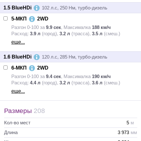
1.5 BlueHDi
102 л.с, 250 Нм, турбо-дизель
5-МКП
2WD
Разгон 0-100 за
9.9 сек
,
Максималка
188 км/ч
Расход:
3.9 л
(город),
3.2 л
(трасса),
3.5 л
(смеш.)
еще...
1.6 BlueHDi
120 л.с, 285 Нм, турбо-дизель
6-МКП
2WD
Разгон 0-100 за
9.4 сек
,
Максималка
190 км/ч
Расход:
4.4 л
(город),
3.2 л
(трасса),
3.6 л
(смеш.)
еще...
Размеры
208
Кол-во мест
5
м
Длина
3 973
мм