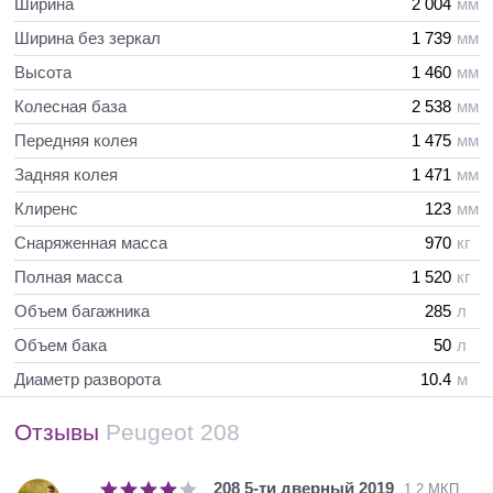
Ширина
2 004
мм
Ширина без зеркал
1 739
мм
Высота
1 460
мм
Колесная база
2 538
мм
Передняя колея
1 475
мм
Задняя колея
1 471
мм
Клиренс
123
мм
Снаряженная масса
970
кг
Полная масса
1 520
кг
Объем багажника
285
л
Объем бака
50
л
Диаметр разворота
10.4
м
Отзывы
Peugeot 208
208 5-ти дверный 2019
1.2 МКП