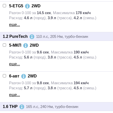
5-ETG5
2WD
Разгон 0-100 за
14.5 сек
,
Максималка
178 км/ч
Расход:
4.6 л
(город),
3.9 л
(трасса),
4.2 л
(смеш.)
еще...
1.2 PureTech
110 л.с, 205 Нм, турбо-бензин
5-МКП
2WD
Разгон 0-100 за
9.6 сек
,
Максималка
190 км/ч
Расход:
5.6 л
(город),
3.8 л
(трасса),
4.5 л
(смеш.)
еще...
6-авт
2WD
Разгон 0-100 за
9.8 сек
,
Максималка
194 км/ч
Расход:
5.7 л
(город),
3.8 л
(трасса),
4.5 л
(смеш.)
еще...
1.6 THP
165 л.с, 240 Нм, турбо-бензин